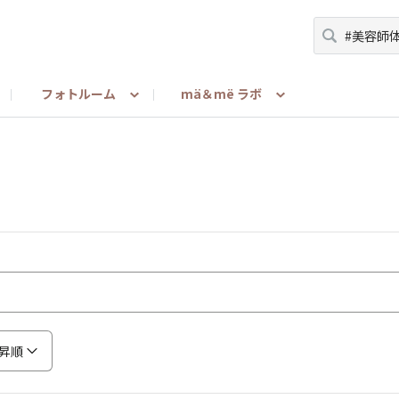
フォトルーム
mä＆më ラボ
ーマ
＆më Latte使ったよ・買ったよ・渡したよ報告
みんな教えて！（メンバー to メンバー）
担当者が語る
お問い合わせ
mä＆më リサー
ご利用ガ
昇順