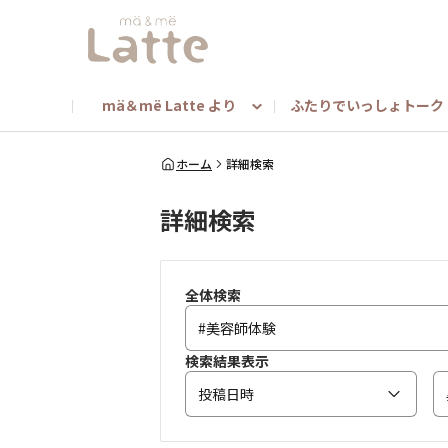
mä＆më Latte より
ふたりでいっしょトーク
mä＆më ニュース
ヘアアレンジ
みんな教えて！（担当者toメンバー）
キャンペーン
マンスリートークテ
mä
ホーム
詳細検索
詳細検索
よくあるご質問（マー＆ミー商品について）
ベストマー＆ミーキャンペーン
全体検索
検索結果表示
投稿日時