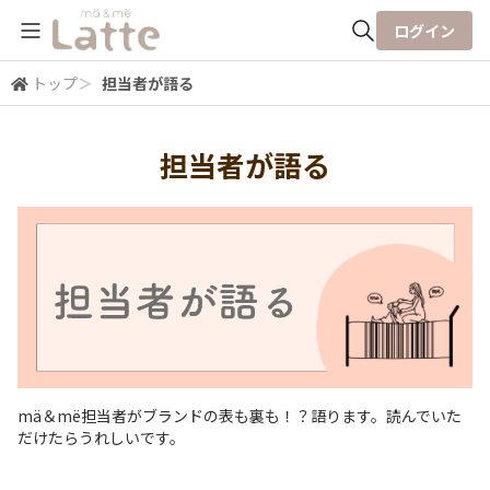
ログイン
トップ
＞
担当者が語る
全体検索
担当者が語る
検索
mä＆më担当者がブランドの表も裏も！？語ります。読んでいた
だけたらうれしいです。