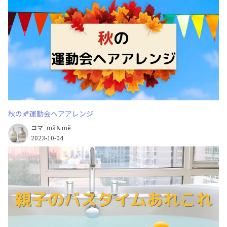
秋の🍂運動会ヘアアレンジ
コマ_mä＆më
2023-10-04