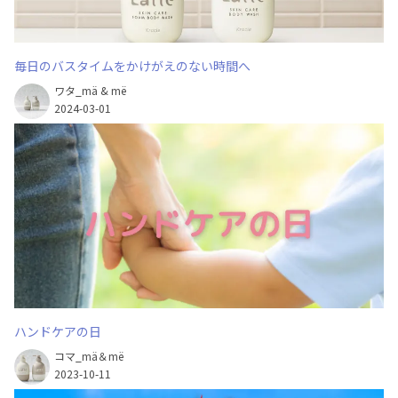
毎日のバスタイムをかけがえのない時間へ
ワタ_mä & më
2024-03-01
ハンドケアの日
コマ_mä＆më
2023-10-11