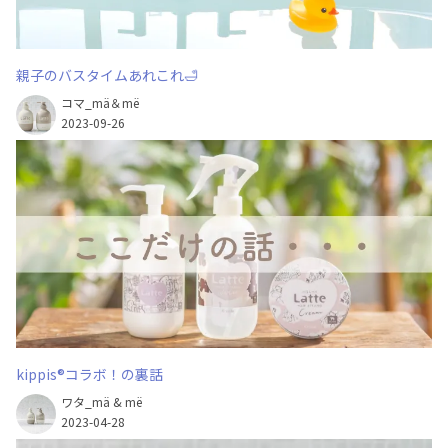
親子のバスタイムあれこれ🛁
コマ_mä＆më
2023-09-26
kippis®コラボ！の裏話
ワタ_mä & më
2023-04-28