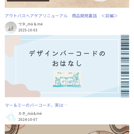
アウトバスヘアケアリニューアル 商品開発裏話 ＜前編＞
ワタ_mä & më
2025-10-03
マー＆ミーのバーコード、実は…
カネ_mä＆më
2024-10-07