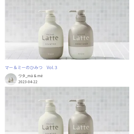
マー＆ミーのひみつ Vol.３
ワタ_mä & më
2023-04-22