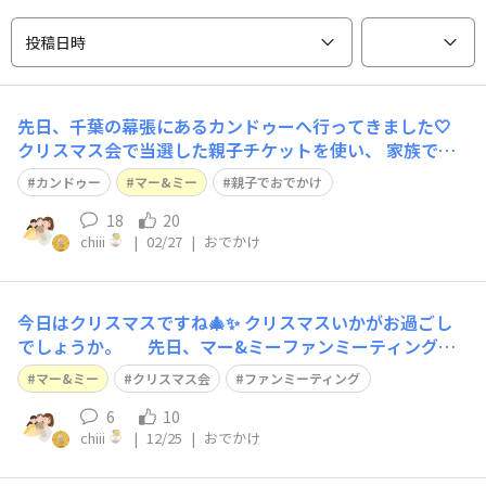
投稿日時
先日、千葉の幕張にあるカンドゥーへ行ってきました🤍
クリスマス会で当選した親子チケットを使い、 家族でカ
ンドゥーへ行ってきました✨ 初めてのカンドゥーに子ど
カンドゥー
マー&ミー
親子でおでかけ
もたちは行く前からワクワクしていました！ 事前に何を
やるか子どもたちと相談してからいき、 やりたいものを
18
20
chiii
|
02/27
|
おでかけ
順番に予約して体験しました。 空いて
今日はクリスマスですね🎄✨ クリスマスいかがお過ごし
でしょうか。 先日、マー&ミーファンミーティングの
クリスマス会に娘たちと一緒に参加させていただきまし
マー&ミー
クリスマス会
ファンミーティング
た。お部屋に入ると、マー&ミーのアイテムがたくさん並
んでいました。コラボ商品など気になっていたアイテムな
6
10
chiii
|
12/25
|
おでかけ
ども並んでいてまじまじと