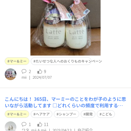
して楽しんでいます🫧泡立ちが早くもっこもこになるこの
ボディソープがお気に入りです☆2歳の娘でも簡単に泡立
てること
マー&ミー
たいせつな人へのおくりものキャンペーン
2
9
mii
|
2024/07/07
こんにちは！ 365日、マーミーのことをわが子のように思
いながら活動してます □どれくらいの頻度で利用する？
→商品開発テストのとき以外は毎日 □マー＆ミー歴
マー&ミー
ヘアケア
シャンプー
開発
こども
→ブランド誕生から □使いはじめたきっかけは？ →こ
んなシャンプーがあったらいいなと開発を担当 □マー＆
1
11
ワタ_mä & më
|
2023/04/13
|
自己紹介