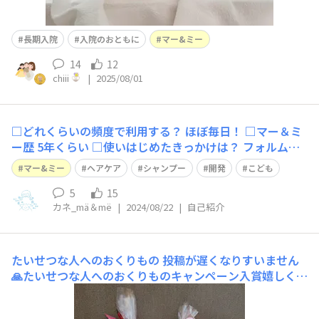
長期入院
入院のおともに
マー&ミー
14
12
chiii
|
2025/08/01
□どれくらいの頻度で利用する？ ほぼ毎日！ □マー＆ミ
ー歴 5年くらい □使いはじめたきっかけは？ フォルムも
デザインもとってもかわいいシャンプーが発売！と聞きつ
マー&ミー
ヘアケア
シャンプー
開発
こども
けて使い始めました。 □マー＆ミーのここが好き！ おう
ちの浴室に置いていてもとってもなじんでいてかわいいで
5
15
カネ_mä＆më
|
2024/08/22
|
自己紹介
す。見た目がタイプ💛我が家
たいせつな人へのおくりもの
投稿が遅くなりすいません
🙏たいせつな人へのおくりものキャンペーン入賞嬉しく思
います♪素敵なご縁をいただきありがとうございます
❤️ 我が家は普段から液体タイプで、みんなで泡立て競争