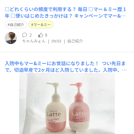
□どれくらいの頻度で利用する？ 毎日 □マー＆ミー歴 1
年 □使いはじめたきっかけは？ キャンペーンでマー&ミ
ーのボディクリームを頂いて □マー＆ミーのここが好
自己紹介
マー&ミー
き！ 子供と一緒に使える所👶🏻 □仲間のみなさんに一言
よろしくお願いします💖
2
9
ちゃんみょん
|
09/03
|
自己紹介
入院中もマー&ミーにお世話になりました！
つい先日ま
で、切迫早産で2ヶ月ほど入院していました。入院中、日
用品は持参することができたのでシャンプーとリンスはマ
ー&ミーのダメージリペアシリーズを持っていきました✨
他にも、スキンケアシリーズのボディーミルクとミストロ
ーションも持参しました！ 入院中は、アップル&