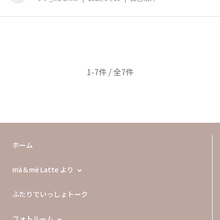
ミーのここが好き！ →髪の
1-7件 / 全7件
ホーム
mä＆më Latte より
ふたりでいっしょトーク
フォトルーム