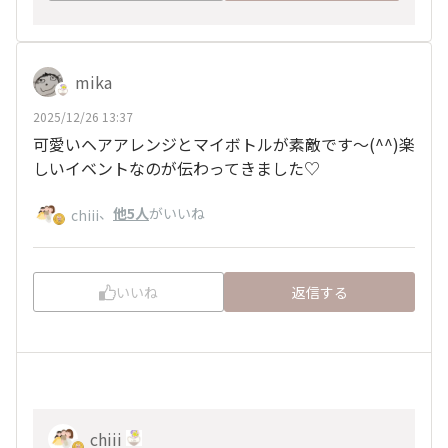
mika
2025/12/26 13:37
可愛いヘアアレンジとマイボトルが素敵です〜(⁠^⁠^⁠)楽
しいイベントなのが伝わってきました♡
、
他5人
がいいね
chiii
いいね
返信する
chiii