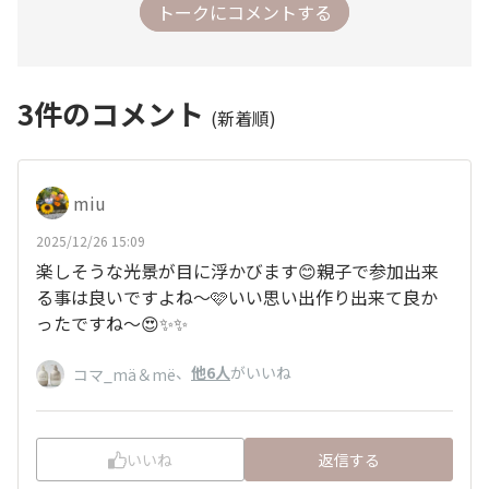
トークにコメントする
3
件のコメント
(新着順)
miu
2025/12/26 15:09
楽しそうな光景が目に浮かびます😊親子で参加出来
る事は良いですよね〜🩷いい思い出作り出来て良か
ったですね～😍✨✨
、
他6人
がいいね
コマ_mä＆më
いいね
返信する