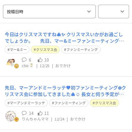
投稿日時
今日はクリスマスですね🎄✨ クリスマスいかがお過ごし
でしょうか。 先日、マー&ミーファンミーティングの
クリスマス会に娘たちと一緒に参加させていただきまし
マー&ミー
クリスマス会
ファンミーティング
た。お部屋に入ると、マー&ミーのアイテムがたくさん並
んでいました。コラボ商品など気になっていたアイテムな
6
10
chiii
|
12/25
|
おでかけ
ども並んでいてまじまじと
先日、マーアンドミーラッテ🤎初ファンミーティング❄️ク
リスマス会に参加してきました🎄☺️ 長女と伺う予定が🥶
ドンピシャで体調を崩してしまい、伺うか迷ったのです
マーアンドミーラッテ
ファンミーティング
クリスマス会
が、 せっかくの機会なのと、パパが行ってきなよーと言
ってくれたので、、 ママ1人での参加となりました🥲💖 .
14
11
りんちゃんママ
|
12/24
|
おでかけ
当日は、色んな企画があり😍 ヘア