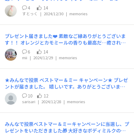
リートメント ボディミルク(サンプル)をいただきまし
4
14
た！ ありがとうございます！ 顔・体もOKなリンスインシ
すとっく
|
2024/12/30
|
memories
ャンプーミニとお風呂あがりの保湿ケアにピッタリのサン
プルでお泊りにピッタリ★ 初めて使うのでうれしいです
♪ ベーシックラインを愛用していて投票しました◎ コミ
プレゼント届きました❤️ 素敵なご縁ありがとうございま
ュニティに参加してたくさんの商品を知れたので来年は
す！！ オレンジとカモミールの香りも最高だ…癒されま
色々な商品を使ってみたくなりました！ 皆様、良いお年
す…(*´-`)♡ 今まで使ったことなかったのもったいない
をお迎えくださいませ。
6
14
ぞ！私！！w このミニボトルとお泊まり計画しないとな
mii
|
2024/12/29
|
memories
ぁ♪
★みんなで投票 ベストマー＆ミー キャンペーン★ プレゼ
ントが届きました。 嬉しいです。ありがとうございま
す！！ シャンプー、コンディショナーはいつもベーシッ
10
12
クラインのものを使っているのでリンスインシャンプーは
sarisari
|
2024/12/28
|
memories
初めてです。使ってみたいと思って気になっていました。
やさしいいい香り🍊幸せな気持ちになりますね💕
みんなで投票ベストマー＆ミーキャンペーンに当選し、プ
レゼントをいただきました🎁 大好きなボディミルクのサ