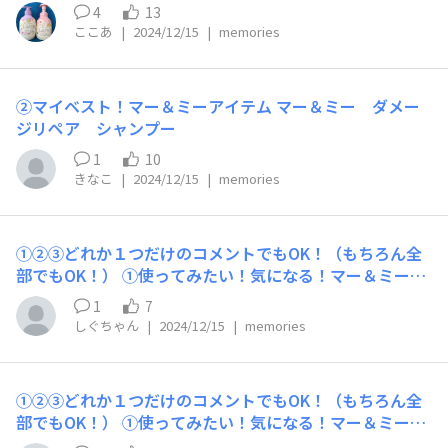
イテム ボディミルク ②マイベスト！マー＆ミーアイテム
4
13
シャンプー ボディーソープ 愛用中 ③あったらいい
ここあ
|
2024/12/15
|
memories
な！マー＆ミーアイテム（←今はない妄想のアイテム教え
てください！） 子ども用洗顔
②マイベスト！マー＆ミーアイテム マー＆ミー ダメー
ジリペア シャンプー
1
10
きなこ
|
2024/12/15
|
memories
①②③どれか１つだけのコメントでもOK！（もちろん全
部でもOK！） ①使ってみたい！気になる！マー＆ミーア
イテム ②マイベスト！マー＆ミーアイテム ③あったらい
1
7
いな！マー＆ミーアイテム（←今はない妄想のアイテム教
しぐちゃん
|
2024/12/15
|
memories
えてください！）
①②③どれか１つだけのコメントでもOK！（もちろん全
部でもOK！） ①使ってみたい！気になる！マー＆ミーア
イテム エクストラダメージケアトリートメント