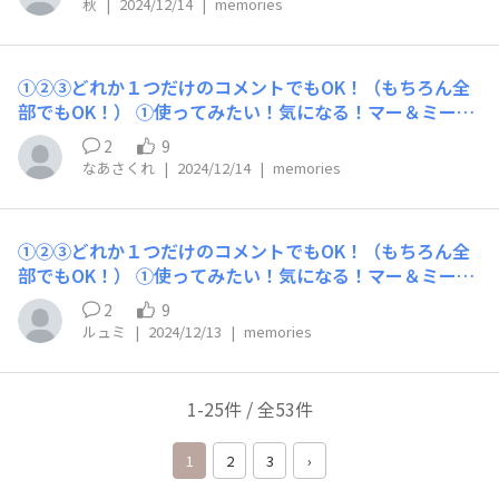
秋
|
2024/12/14
|
memories
①②③どれか１つだけのコメントでもOK！（もちろん全
部でもOK！） ①使ってみたい！気になる！マー＆ミーア
イテム 乾燥が気になってきたからボディクリーム ②マイ
2
9
ベスト！マー＆ミーアイテム リンスインシャンプー ③あ
なあさくれ
|
2024/12/14
|
memories
ったらいいな！マー＆ミーアイテム（←今はない妄想のア
イテム教えてください！） 保湿が完璧に出来るクリーム
があると嬉しいです
①②③どれか１つだけのコメントでもOK！（もちろん全
部でもOK！） ①使ってみたい！気になる！マー＆ミーア
イテム 洗い流さないトリートメント ②マイベスト！マー
2
9
＆ミーアイテム ③あったらいいな！マー＆ミーアイテム
ルュミ
|
2024/12/13
|
memories
（←今はない妄想のアイテム教えてください！）
1-25件 / 全53件
1
2
3
›