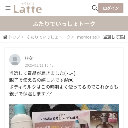
ログイン
全体検索
ふたりでいっしょトーク
トップ
＞
ふたりでいっしょトーク
＞
memories
＞
当選して賞品が届
検索
はな
2025/01/11 16:45
当選して賞品が届きました( •ᴗ• )
親子で使えるの嬉しいです🤗💓
ボディミルクはこの時期よく使ってるのでこれからも
親子で保湿します.ᐟ.ᐟ