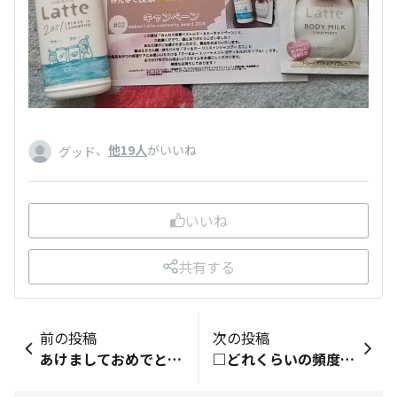
、
他19人
がいいね
グッド
いいね
共有する
前の投稿
次の投稿
あけましておめでとうございます 年末に嬉しいプレゼントをいただきました❤ いつも娘とダメージリペアを使っているのですが、 日帰り温泉に行く時やお泊まりにいただいたシャンプーをつかわせていただきますね。香りもちがうのでまた癒されます💕 2025年もシャンプー&amp;トリートメント、ボディーソープ、ボディミルク、寝癖なおしウォーターなどにお世話になります😌
□どれくらいの頻度で利用する？ 毎日 □マー＆ミー歴 半年 □使いはじめたきっかけは？ 前からデザインが可愛くて気になっていた セールで安くなっていたから □マー＆ミーのここが好き！ ボトルデザイン □仲間のみなさんに一言 新参者ですがよろしくお願い致します