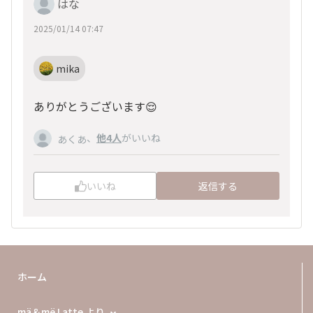
はな
2025/01/14 07:47
mika
ありがとうございます😌
、
他4人
がいいね
あくあ
いいね
返信する
ホーム
mä＆më Latte より