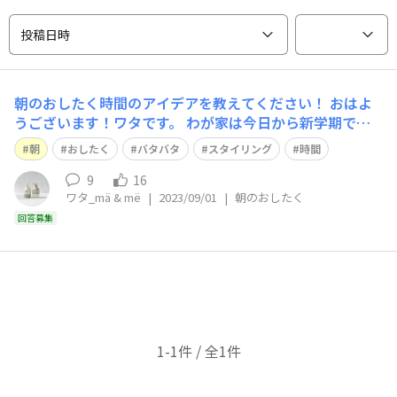
投稿日時
朝のおしたく時間のアイデアを教えてください！
おはよ
うございます！ワタです。 わが家は今日から新学期です
☀️ バタバタしないように数日前から準備していたのに い
朝
おしたく
バタバタ
スタイリング
時間
ざ、家を出るときに、 上ばきがない、あれがない、これ
がないとなり… 途中で家に戻ったりして、結局、遅刻寸
9
16
ワタ_mä & më
|
2023/09/01
|
朝のおしたく
前の汗だくになりました💦💦 最近プリキュア愛が復活し
て、 難易度高めなヘアアレ
回答募集
1-1件 / 全1件