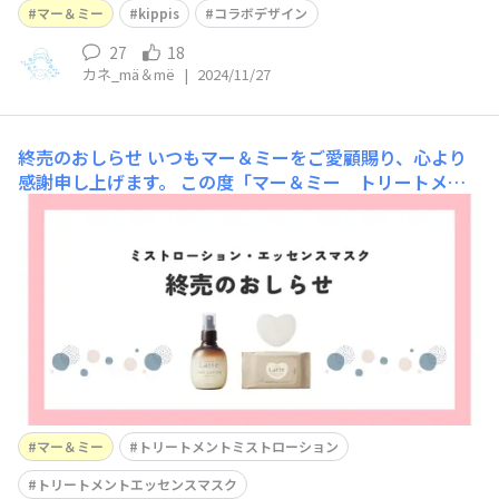
寒くなると夏がずいぶん前に感じますね…そんな８月・９
マー＆ミー
kippis
コラボデザイン
月に発売したボディミルク＆アウトバスヘアケアシリーズ
のkippisコラボの投稿について、たくさんのメッセージ＆
27
18
カネ_mä＆më
|
2024/11/27
いいねありがとうございました！ 👉８月・９月発売のk
終売のおしらせ
いつもマー＆ミーをご愛顧賜り、心より
感謝申し上げます。 この度「マー＆ミー トリートメン
ト ミストローション」「マー＆ミー トリートメント
エッセンスマスク」の販売を、2024年9月末日をもちまし
て終了させていただくことをお知らせいたします。2022
年秋の発売以降コミュニティの中でもご愛用
マー＆ミー
トリートメントミストローション
トリートメントエッセンスマスク