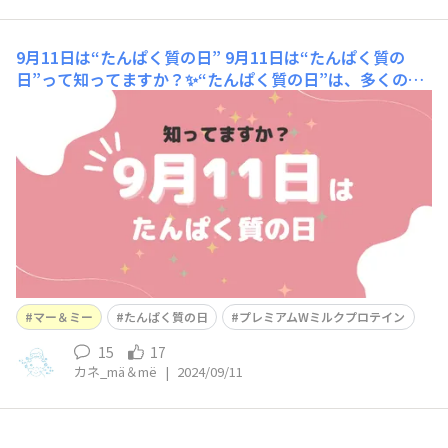
9月11日は“たんぱく質の日”
9月11日は“たんぱく質の
日”って知ってますか？✨“たんぱく質の日”は、多くの人
にたんぱく質摂取の大切さを知ってもらおうと、株式会社
明治さんが制定し、一般社団法人日本記念日協会さんが認
定されたそうです！ たんぱく質は合計20種類のアミノ酸
から構成されており、その中で体内で合成できない9種類
マー＆ミー
たんぱく質の日
プレミアムWミルクプロテイン
15
17
カネ_mä＆më
|
2024/09/11