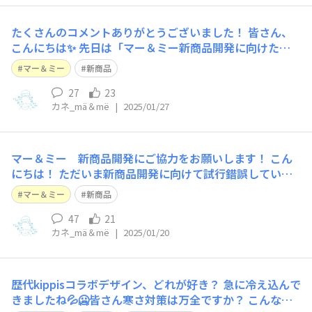
たくさんのコメントありがとうございました！
皆さん、
こんにちは✨ 先日は「マー＆ミー新商品開発に向けたワ
ード」のご相談にたくさんのコメントをいただきありがと
マー＆ミー
新商品
うございました！ ご相談投稿はコチラ👇マー＆ミー 新
商品開発にご協力をお願いします！ | mä＆më time 皆さ
27
23
カネ_mä＆më
|
2025/01/27
んのマー＆ミーへの熱い想いが感じられてとて
マー＆ミー 新商品開発にご協力をお願いします！
こん
にちは！ ただいま新商品開発に向けて試行錯誤している
カネです✨マー＆ミーは「わたしにも、こどもにも、うれ
マー＆ミー
新商品
しい♡」を掲げ親子一緒に使えるアイテムを展開していま
すが、「親子で一緒に使える」＝「髪にも肌にもやさし
47
21
カネ_mä＆më
|
2025/01/20
い」ということを今後しっかり皆様に伝えていけたらなと
考えています！ そ
歴代kippisコラボデザイン、どれが好き？
急に冷え込んで
きましたね💦🥶皆さん寒さ対策は万全ですか？ こんなに