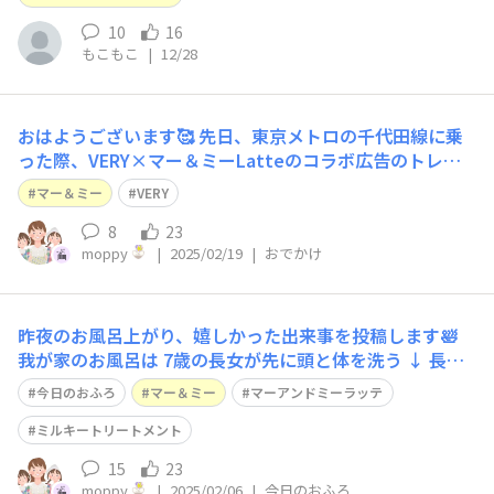
10
16
もこもこ
|
12/28
おはようございます🥰 先日、東京メトロの千代田線に乗
った際、VERY×マー＆ミーLatteのコラボ広告のトレイ
ンジャック(?)に遭遇しました！ 椅子の上は別の広告でし
マー＆ミー
VERY
たが、天井から下がっている広告は全てVERY×マー＆ミ
ーLatteの、あのすてきなお写真がずらり！ 思わず「写真
8
23
moppy
|
2025/02/19
|
おでかけ
撮りたい～！！！」
昨夜のお風呂上がり、嬉しかった出来事を投稿します🛀
我が家のお風呂は 7歳の長女が先に頭と体を洗う ↓ 長女
が浴槽に入るタイミングで、私と3歳の次女が浴室に入っ
今日のおふろ
マー＆ミー
マーアンドミーラッテ
て洗う ↓ しばらく3人でいっしょにお風呂に浸かり、長女
が先に出て髪を乾かす といった流れです。 昨日、私が次
ミルキートリートメント
女の拭き上げのフォローをす
15
23
moppy
|
2025/02/06
|
今日のおふろ