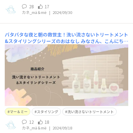
28
17
カネ_mä＆më
|
2024/09/30
バタバタな夜と朝の救世主！洗い流さないトリートメント
&スタイリングシリーズのおはなし
みなさん、こんにち
は！ 今日はマー＆ミーの洗い流さないトリートメント&ス
タイリングシリーズについてお話ししたいと思います✨m
oppyさん、どんな思いでラインナップ展開しているのか
ご興味持っていただきありがとうございます！🤲♡洗い流
さないトリートメント＆スタイリングシリーズは、202
マー＆ミー
スタイリング
洗い流さないトリートメント
12
18
カネ_mä＆më
|
2024/09/18