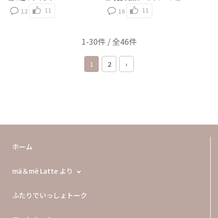
11
11
12
16
1-30件 / 全46件
1
2
›
ホーム
mä＆më Latte より
ふたりでいっしょトーク