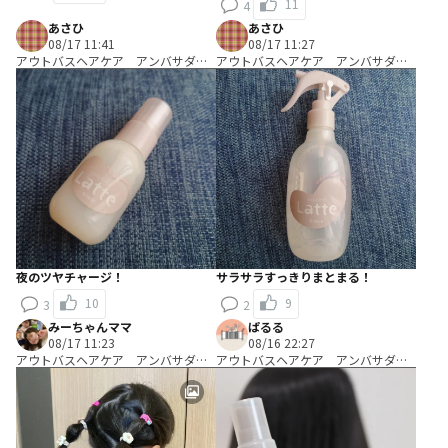
11
4
あさひ
あさひ
08/17 11:41
08/17 11:27
アウトバスヘアケア アンバサダ
アウトバスヘアケア アンバサダ
ー Ａコース：＼試して考える／キ
ー Ａコース：＼試して考える／キ
ャッチコピー開発コース
ャッチコピー開発コース
夜のツヤチャージ！
サラサラすっきりまとまる！
10
9
3
2
みーちゃんママ
ぱるる
08/17 11:23
08/16 22:27
アウトバスヘアケア アンバサダ
アウトバスヘアケア アンバサダ
ー Ｂコース：＼使って編み出す／
ー Ａコース：＼試して考える／キ
ヘアアレンジ考案コース
ャッチコピー開発コース