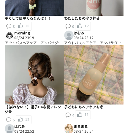
手ぐしで簡単くるりんぱ！！
わたしたちの守り神🍎
10
12
8
0
morning
はむみ
08/24 23:19
08/24 23:12
アウトバスヘアケア アンバサダ
アウトバスヘアケア アンバサダ
ー Ｂコース：＼使って編み出す／
ー Ａコース：＼試して考える／キ
ヘアアレンジ考案コース
ャッチコピー開発コース
【 崩れない！】帽子OKな夏アレン
子どもにもヘアケアを😚
ジ💙
11
4
12
6
はむみ
まるまる
08/24 22:52
08/24 16:54