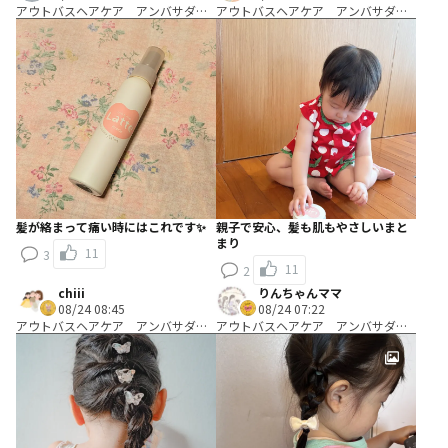
アウトバスヘアケア アンバサダ
アウトバスヘアケア アンバサダ
ー Ａコース：＼試して考える／キ
ー Ａコース：＼試して考える／キ
ャッチコピー開発コース
ャッチコピー開発コース
髪が絡まって痛い時にはこれです✨
親子で安心、髪も肌もやさしいまと
まり
11
3
11
2
chiii
りんちゃんママ
08/24 08:45
08/24 07:22
アウトバスヘアケア アンバサダ
アウトバスヘアケア アンバサダ
ー Ｂコース：＼使って編み出す／
ー Ｂコース：＼使って編み出す／
ヘアアレンジ考案コース
ヘアアレンジ考案コース