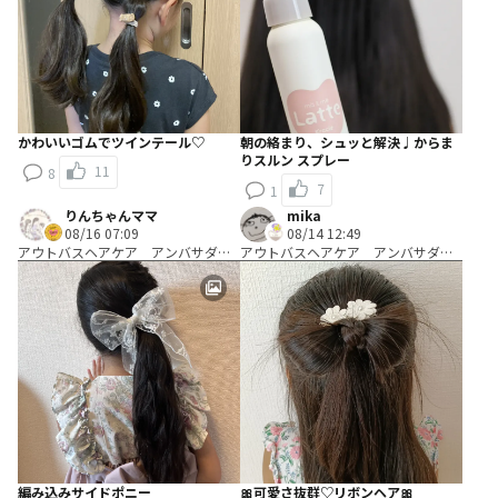
かわいいゴムでツインテール♡
朝の絡まり、シュッと解決♩からま
りスルン スプレー
11
8
7
1
りんちゃんママ
mika
08/16 07:09
08/14 12:49
アウトバスヘアケア アンバサダ
アウトバスヘアケア アンバサダ
ー Ｂコース：＼使って編み出す／
ー Ｂコース：＼使って編み出す／
ヘアアレンジ考案コース
ヘアアレンジ考案コース
編み込みサイドポニー
🎀可愛さ抜群♡リボンヘア🎀