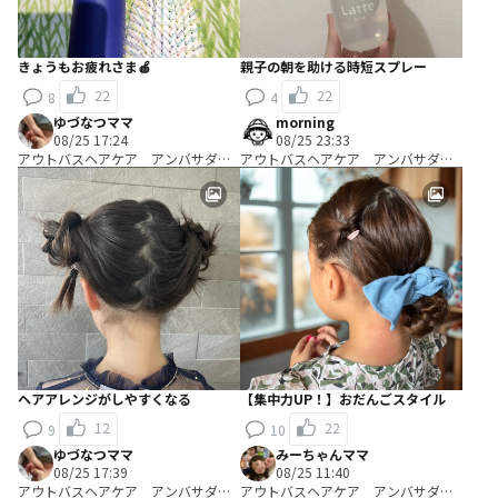
きょうもお疲れさま🍎
親子の朝を助ける時短スプレー
22
22
8
4
ゆづなつママ
morning
08/25 17:24
08/25 23:33
アウトバスヘアケア アンバサダ
アウトバスヘアケア アンバサダ
ー Ｂコース：＼使って編み出す／
ー Ｂコース：＼使って編み出す／
ヘアアレンジ考案コース
ヘアアレンジ考案コース
ヘアアレンジがしやすくなる
【集中力UP！】おだんごスタイル
12
22
9
10
ゆづなつママ
みーちゃんママ
08/25 17:39
08/25 11:40
アウトバスヘアケア アンバサダ
アウトバスヘアケア アンバサダ