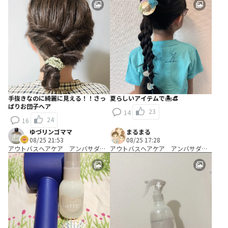
ヘアアレンジ考案コース
ヘアアレンジ考案コース
手抜きなのに綺麗に見える！！さっ
夏らしいアイテムで🏝️👒
ぱりお団子ヘア
23
14
24
16
ゆづリンゴママ
まるまる
08/25 21:53
08/25 17:28
アウトバスヘアケア アンバサダ
アウトバスヘアケア アンバサダ
ー Ａコース：＼試して考える／キ
ー Ａコース：＼試して考える／キ
ャッチコピー開発コース
ャッチコピー開発コース