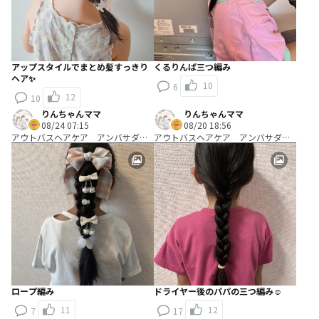
アップスタイルでまとめ髪すっきり
くるりんぱ三つ編み
ヘア✨
10
6
12
10
りんちゃんママ
りんちゃんママ
08/24 07:15
08/20 18:56
アウトバスヘアケア アンバサダ
アウトバスヘアケア アンバサダ
ー Ｂコース：＼使って編み出す／
ー Ｂコース：＼使って編み出す／
ヘアアレンジ考案コース
ヘアアレンジ考案コース
ロープ編み
ドライヤー後のパパの三つ編み☺️
11
12
7
17