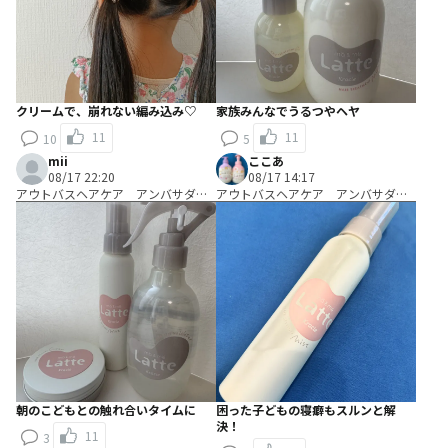
クリームで、崩れない編み込み♡
家族みんなでうるつやヘヤ
11
11
10
5
mii
ここあ
08/17 22:20
08/17 14:17
アウトバスヘアケア アンバサダ
アウトバスヘアケア アンバサダ
ー Ａコース：＼試して考える／キ
ー Ａコース：＼試して考える／キ
ャッチコピー開発コース
ャッチコピー開発コース
朝のこどもとの触れ合いタイムに
困った子どもの寝癖もスルンと解
決！
11
3