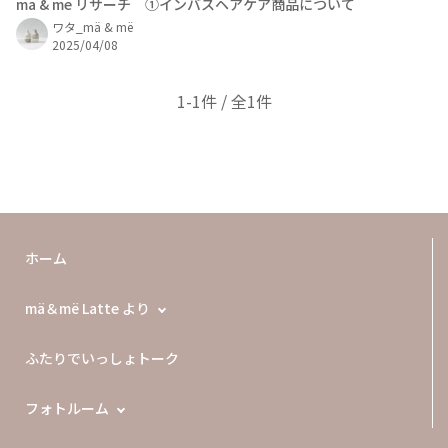
ma & me リサーチ ①インバスヘアケア商品について
ワタ_mä & më
2025/04/08
1-1件 / 全1件
ホーム
mä＆më Latte より
ふたりでいっしょトーク
フォトルーム