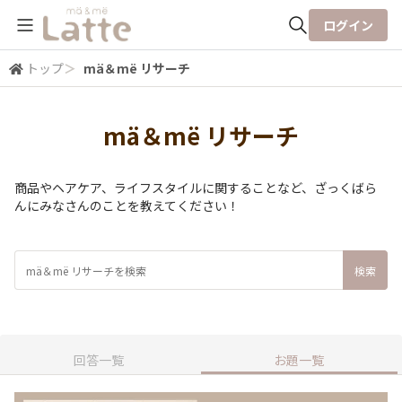
ログイン
トップ
＞
mä＆më リサーチ
全体検索
mä＆më リサーチ
検索
商品やヘアケア、ライフスタイルに関することなど、ざっくばら
んにみなさんのことを教えてください！
回答一覧
お題一覧