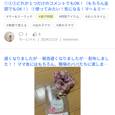
①②③どれか１つだけのコメントでもOK！（もちろん全
部でもOK！） ①使ってみたい！気になる！マー＆ミーア
イテム ・クリーム ・エクストラダメージケアトリートメ
マー&ミーラッテ
親子時間
時短アイテム
おふろタイム
ント ②マイベスト！マー＆ミーアイテム リンスインシャ
ンプー ③あったらいいな！マー＆ミーアイテム（←今は
家族で使える
女の子ママ
男の子ママ
ない妄想のアイテム教えて
3
8
ちーにゃん
|
2024/12/15
|
memories
遅くなりましたが…
報告遅くなりましたが… 配布しまし
た！！ ママ友にはもちろん、職場のパパたちに渡しまし
た✨ 子育てを一緒に頑張ってるパパにもママや子どもち
ゃんたちが何を使ってるか知ってもらって、自分にも使っ
て労わって欲しいなと思ってました！！ 渡した時「これ
使ってるよ！！」と