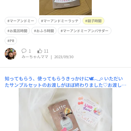
マーアンドミー
マーアンドミーラッテ
親子時間
お風呂時間
おふろ時間
マーアンドミーアンバサダー
PR
1
11
みーちゃんママ
|
2023/09/30
知ってもらう、使ってもらうきっかけに🕊𓂃𓈒𓏸
いただい
たサンプルセットのお渡しがほぼ終わりました♡お渡しし
ていたなかで、マーアンドミーを知っているか使ったこと
あるかを同い年の子を持つ友人や親戚に聞いてみました！
私の周りの方々は、雑誌や保育園などからもらう情報誌な
どで見たことはあるけど、使ったことがないという人が多
かったです😳✨また、使ってみたか