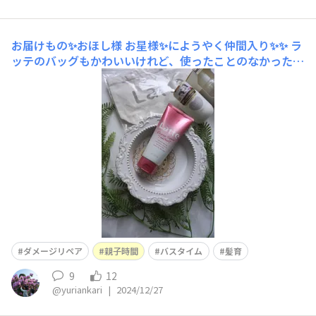
お届けもの✨おほし様
お星様✨にようやく仲間入り✨✨ ラ
ッテのバッグもかわいいけれど、使ったことのなかったダ
メージリペアのトリートメント、親子で嬉しいねと話しま
した👭✨✨ 今年もありがとうございました😊
ダメージリペア
親子時間
バスタイム
髪育
9
12
@yuriankari
|
2024/12/27