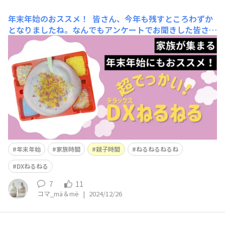
年末年始のおススメ！
皆さん、今年も残すところわずか
となりましたね。なんでもアンケートでお聞きした皆さん
の年末年始のご予定については、「ご自宅でのんびり過ご
す」方が多いようですし、「帰省」される方もいらっしゃ
るようですね！（なんでもアンケートの結果はコチ
ラ） 年末年始は家族で過ごす時間も増えるのでは
年末年始
家族時間
親子時間
ねるねるねるね
DXねるねる
7
11
コマ_mä＆më
|
2024/12/26