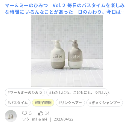
マー＆ミーのひみつ Vol.２
毎日のバスタイムを楽しみ
な時間に いろんなことがあった一日のおわり。今日は何
があったかな。明日もいいことあるかな。 ありのままの
きもちでゆっくり向き合い、やさしく語り合う時間は、か
けがえのない親子の時間です。バスタイム、ヘアケアタイ
ム、スキンケアタイム…毎日のさり気ないくらしの中
マー＆ミーのひみつ
わたしにも、こどもにも、うれしい。
バスタイム
親子時間
リンクヘアー
ぎゃくシャンプー
5
14
ワタ_mä & më
|
2023/04/22