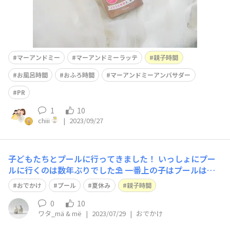
マーアンドミー
マーアンドミーラッテ
親子時間
お風呂時間
おふろ時間
マーアンドミーアンバサダー
PR
1
10
chiii
|
2023/09/27
子どもたちとプールに行ってきました！ いっしょにプー
ルに行くのは数年ぶりでした⛱️ 一番上の子はプールはイ
ヤとのことで一緒には来てくれず…あと何年、一緒におで
おでかけ
プール
夏休み
親子時間
かけできるのかなと思うと 本当に限りあるたいせつな時
間なんだなと感じます
0
10
ワタ_mä & më
|
2023/07/29
|
おでかけ