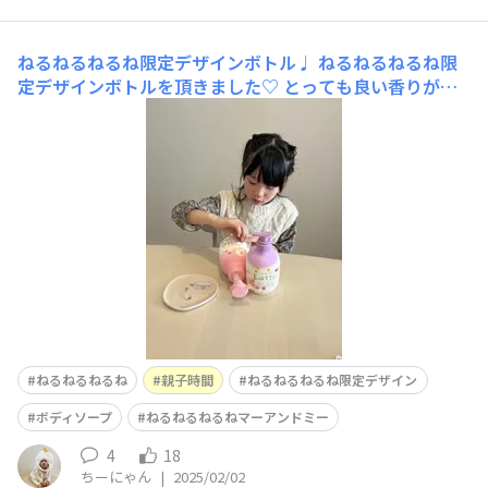
ねるねるねるね限定デザインボトル♩
ねるねるねるね限
定デザインボトルを頂きました♡ とっても良い香りがお
風呂の中に充満して癒されます…🛀💘 上の子は大喜び
で、色味かわいい！シール貼れるの楽しい！と夢中になっ
ていました🤣❣️ 数量限定とか限定に弱いタイプなので🤣使
い終わっても詰め替えて長くこのボトルを使うぞ
ねるねるねるね
親子時間
ねるねるねるね限定デザイン
ボディソープ
ねるねるねるねマーアンドミー
4
18
ちーにゃん
|
2025/02/02