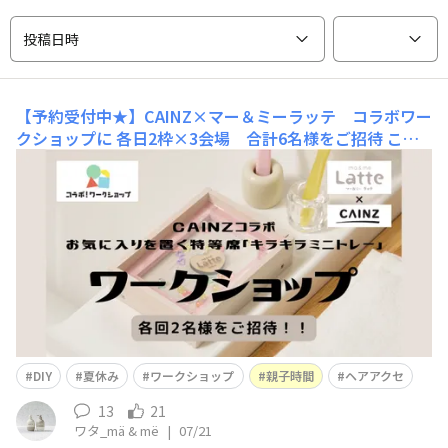
投稿日時
【予約受付中★】CAINZ×マー＆ミーラッテ コラボワー
クショップに 各日2枠×3会場 合計6名様をご招待
こん
にちは！本格的に暑くなってきましたね💦みなさん、夏休
みの予定はもう決まっていますか？なんとこの夏、大手ホ
ームセンターとしてとっても有名な『CAINZ（カイン
ズ）』と『マー＆ミーラッテ』のコラボワークショップが
開催されます✨夏休みの想い出にDIYに挑戦！してみませ
んか？【お気に入りを置く特等席をつ
DIY
夏休み
ワークショップ
親子時間
ヘアアクセ
13
21
ワタ_mä & më
|
07/21