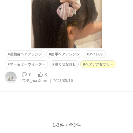
くオーダーが入ります😆 母は不
運動会ヘアアレンジ
簡単ヘアアレンジ
アイドル
マー＆ミーウォーター
寝ぐせなおし
ヘアアクセサリー
0
8
ワタ_mä & më
|
2023/05/16
1-3件 / 全3件