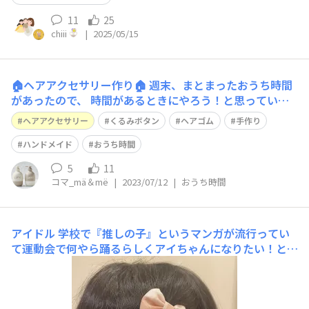
11
25
chiii
|
2025/05/15
🏠ヘアアクセサリー作り🏠 週末、まとまったおうち時間
があったので、 時間があるときにやろう！と思っていた
「くるみボタンヘアゴムづくり」をやってみました❁ お
ヘアアクセサリー
くるみボタン
ヘアゴム
手作り
仕事関係の方から「くるみボタン」のキットを100均で買
える、と教えていただき、買っておいたのです。 その
ハンドメイド
おうち時間
方、「よなよな、狂ったように、大
5
11
コマ_mä＆më
|
2023/07/12
|
おうち時間
アイドル
学校で『推しの子』というマンガが流行ってい
て運動会で何やら踊るらしくアイちゃんになりたい！との
ことで娘は、毎朝ヘアアレンジにこだわっています 前髪
の寝ぐせや、髪が膨らんでしまうのが気になるようでウォ
ーターを持ってきて、「ここ、シュッシュッして」と細か