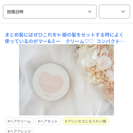
投稿日時
まとめ髪にはぜひこれを✨
娘の髪をセットする時によく
使っているのがマー&ミー クリーム♡♡ コンパクトで
持ち運びにも便利な大きさでお出掛け先でちょっと直した
い時にも使えます！ このクリー厶！髪だけじゃなくて顔
やからだにも使えるのがすごく嬉しい✨ いつも娘のまと
まらない髪をまと
ヘアクリーム
ヘアセット
プリンセスになりたい娘
ヘアアレンジ