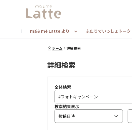
mä＆më Latte より
ふたりでいっしょトーク
mä＆më ニュース
ヘアアレンジ
みんな教えて！（担当者toメンバー）
キャンペーン
マンスリートークテ
mä
ホーム
詳細検索
詳細検索
よくあるご質問（マー＆ミー商品について）
ベストマー＆ミーキャンペーン
全体検索
検索結果表示
投稿日時