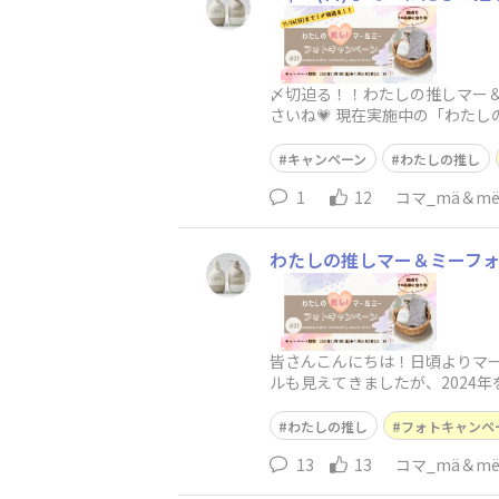
〆切迫る！！わたしの推しマー
さいね💗 現在実施中の「わた
日々のバ
キャンペーン
わたしの推し
1
12
コマ_mä＆m
わたしの推しマー＆ミーフ
皆さんこんにちは！日頃よりマー
ルも見えてきましたが、2024年を振
わたしの推し
フォトキャンペ
13
13
コマ_mä＆m