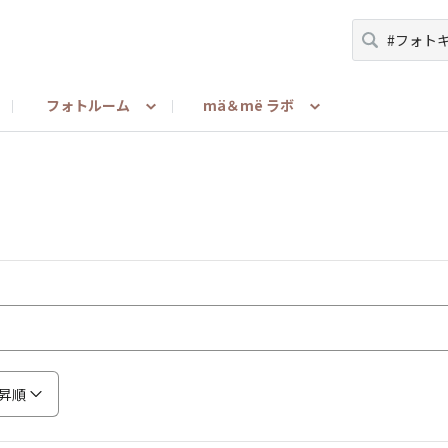
フォトルーム
mä＆më ラボ
ーマ
＆më Latte使ったよ・買ったよ・渡したよ報告
みんな教えて！（メンバー to メンバー）
担当者が語る
お問い合わせ
mä＆më リサー
ご利用ガ
昇順