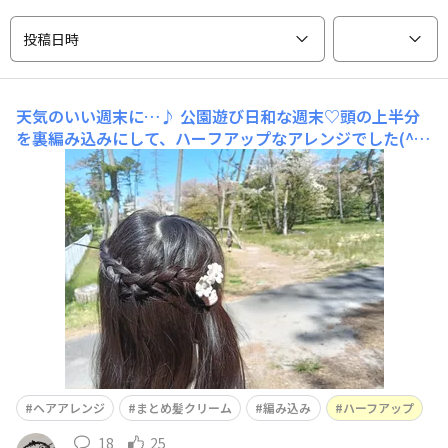
投稿日時
天気のいい週末に…♪
公園遊び日和な週末♡頭の上半分
を裏編み込みにして、ハーフアップなアレンジでした(⁠^⁠^⁠)
編み込みアレンジもどこを編み込むか、どれだけ編み込む
か…で色々雰囲気が違ってきますね♪皆さんも良い週末
を〜。
ヘアアレンジ
まとめ髪クリーム
編み込み
ハーフアップ
18
25