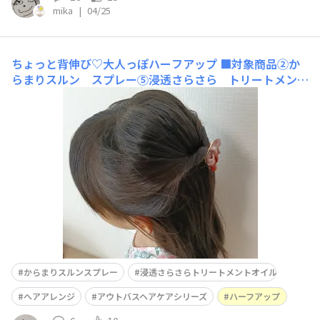
mika
|
04/25
ちょっと背伸び♡大人っぽハーフアップ
■対象商品②か
らまりスルン スプレー⑤浸透さらさら トリートメント
オイル ■ヘアアレンジのタイトル 「大人っぽハーフアッ
プ♡」 ■難易度（★☆☆☆☆）←難易度MAXを★★★★
★として表現してください。 ■このヘアアレンジにおす
すめのヘア
からまりスルンスプレー
浸透さらさらトリートメントオイル
ヘアアレンジ
アウトバスヘアケアシリーズ
ハーフアップ