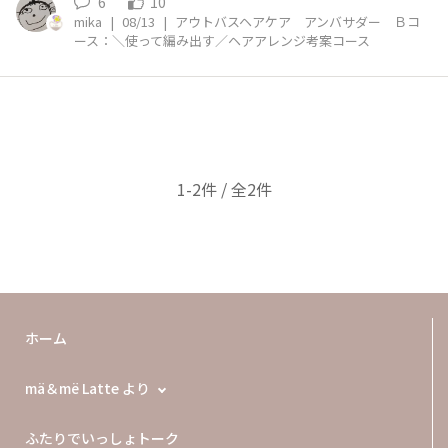
6
10
mika
|
08/13
|
アウトバスヘアケア アンバサダー Ｂコ
ース：＼使って編み出す／ヘアアレンジ考案コース
1-2件 / 全2件
ホーム
mä＆më Latte より
ふたりでいっしょトーク