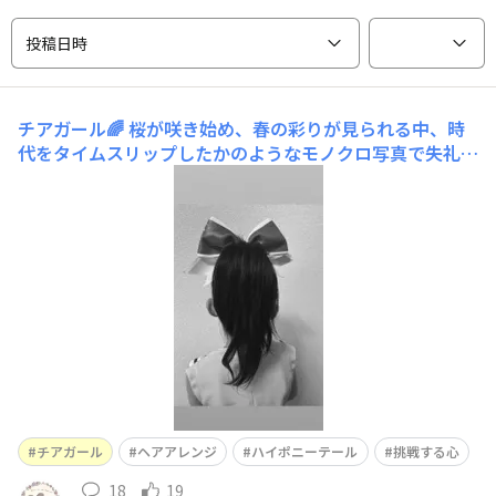
投稿日時
チアガール🌈
桜が咲き始め、春の彩りが見られる中、時
代をタイムスリップしたかのようなモノクロ写真で失礼し
ます🙏😂身バレ防止のため、加工してます🖤ラッテのCM
と一緒でチアダンスをやっている長女😊初めて早2年にな
ります🌈発表会的なイベントがありました🎀大きな会場で
も堂々と踊っている姿に、勇気をもらいました！母はヘア
ア
チアガール
ヘアアレンジ
ハイポニーテール
挑戦する心
18
19