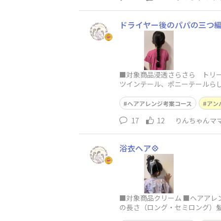
ドライヤー後のパパの三つ編
■対象商品浸透さらさら トリー
ツインテール、ポニーテールらし
普通・少
ヘアアレンジ考案コース
アン
17
12
りんちゃんマ
浴衣ヘア💠
■対象商品クリーム ■ヘアアレ
の長さ（ロング・セミロング）