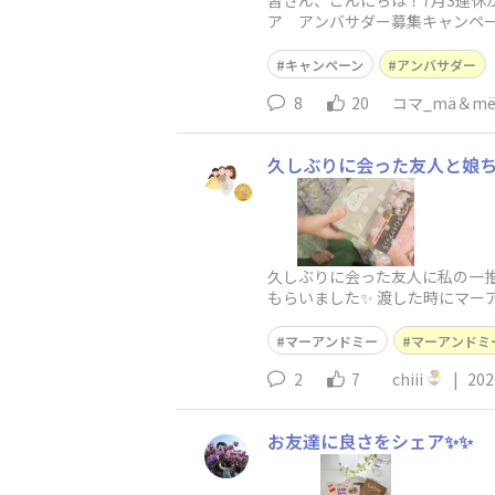
皆さん、こんにちは！7月3連休が
ア アンバサダー募集キャンペー
ていただ
キャンペーン
アンバサダー
8
20
コマ_mä＆m
久しぶりに会った友人と娘ち
久しぶりに会った友人に私の一
もらいました✨ 渡した時にマー
と言っていました！ シ
マーアンドミー
マーアンドミ
2
7
chiii
|
202
お友達に良さをシェア✨✨