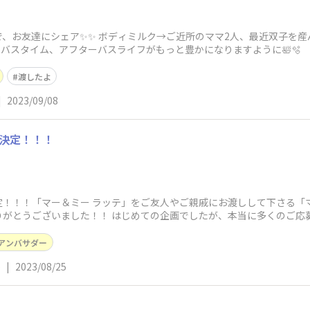
、お友達にシェア✨✨ ボディミルク→ご近所のママ2人、最近双子を産
のバスタイム、アフターバスライフがもっと豊かになりますように🛀🫧
渡したよ
|
2023/09/08
決定！！！
！！！「マー＆ミー ラッテ」をご友人やご親戚にお渡しして下さる「
りがとうございました！！ はじめての企画でしたが、本当に多くのご応
アンバサダー
ë
|
2023/08/25