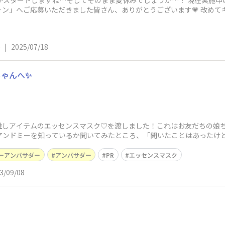
スタートしますね…そしてそのまま夏休みでしょうか…？ 現在実施中の「m
ン」へご応募いただきました皆さん、ありがとうございます💗 改めて
ë
|
2025/07/18
ゃんへ✨
推しアイテムのエッセンスマスク♡を渡しました！これはお友だちの娘
アンドミーを知っているか聞いてみたところ、「聞いたことはあったけど
ーアンバサダー
アンバサダー
PR
エッセンスマスク
3/09/08