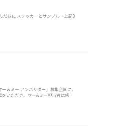
んだ妹に ステッカーとサンプル→上記3
マー＆ミー アンバサダー」募集企画に、
募をいただき、マー&ミー担当者は感激