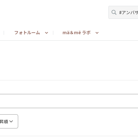
フォトルーム
mä＆më ラボ
ーマ
＆më Latte使ったよ・買ったよ・渡したよ報告
みんな教えて！（メンバー to メンバー）
担当者が語る
お問い合わせ
mä＆më リサー
ご利用ガ
昇順