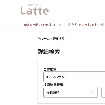
mä＆më Latte より
ふたりでいっしょトーク
mä＆më ニュース
ヘアアレンジ
みんな教えて！（担当者toメンバー）
キャンペーン
マンスリートークテ
mä
ホーム
詳細検索
詳細検索
よくあるご質問（マー＆ミー商品について）
ベストマー＆ミーキャンペーン
全体検索
検索結果表示
投稿日時