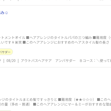
み☺️
トメントオイル ■ヘアアレンジのタイトルパパの三つ編み ■難易度
いです👨🏽笑 ■このヘアアレンジにおすすめのヘアスタイル髪の長
バサダー
マ
|
08/20
|
アウトバスヘアケア アンバサダー Ｂコース：＼使って
ンジのタイトルまとめ髪ですっきりと ■難易度（★★☆☆☆） ■この
髪の量（多め・普通） ■このヘアアレンジにマー＆ミーがおすすめな理