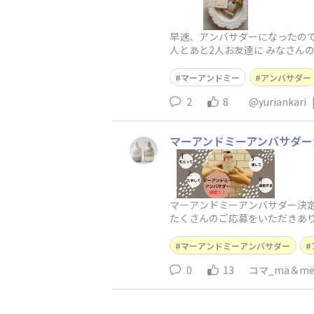
早速、アンバサダーになったので
人とあと2人お友達に みなさん
マーアンドミー
アンバサダー
2
8
@yuriankari
マーアンドミーアンバサダー
マーアンドミーアンバサダー決定
たくさんのご応募をいただきあ
しております！！&n
マーアンドミーアンバサダー
0
13
コマ_mä＆m