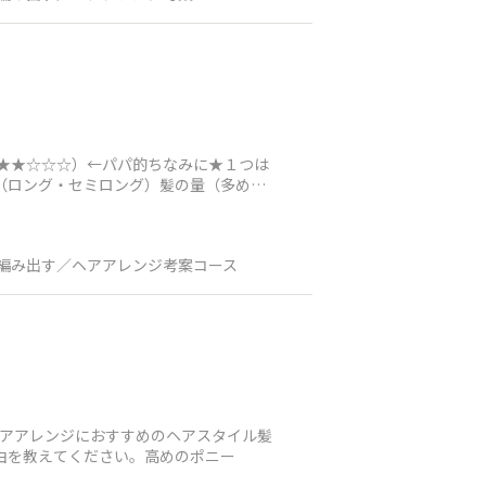
（★★☆☆☆）←パパ的ちなみに★１つは
さ（ロング・セミロング）髪の量（多め・
編み出す／ヘアアレンジ考案コース
ヘアアレンジにおすすめのヘアスタイル髪
由を教えてください。高めのポニー