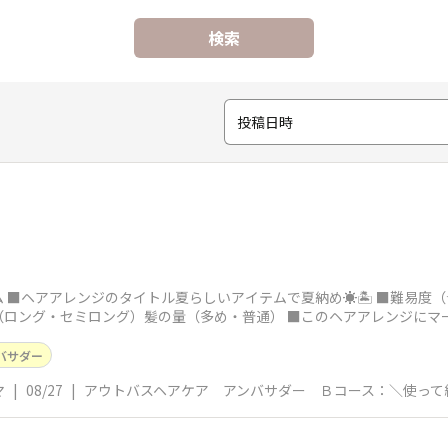
検索
投稿日時
 ■ヘアアレンジのタイトル夏らしいアイテムで夏納め☀️🏝️ ■難易度
（ロング・セミロング）髪の量（多め・普通） ■このヘアアレンジにマ
バサダー
マ
|
08/27
|
アウトバスヘアケア アンバサダー Ｂコース：＼使って