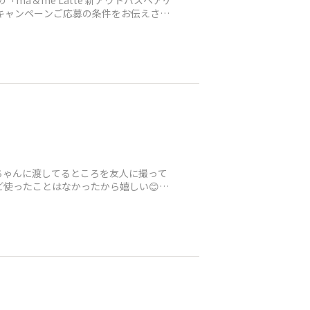
ä＆më Latte 新アウトバスヘアケ
キャンペーンご応募の条件をお伝えさせ
ちゃんに渡してるところを友人に撮って
使ったことはなかったから嬉しい😊」