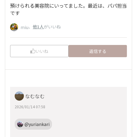
預けられる美容院にいってました。最近は、パパ担当
です
、
他1人
がいいね
miu
いいね
返信する
なむなむ
2026/01/14 07:58
@yuriankari