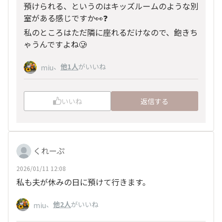
預けられる、というのはキッズルームのような別
室がある感じですか👀❓️
私のところはただ隣に座れるだけなので、飽きち
ゃうんですよね🥲
、
他1人
がいいね
miu
いいね
返信する
くれーぷ
2026/01/11 12:08
私も夫が休みの日に預けて行きます。
、
他2人
がいいね
miu