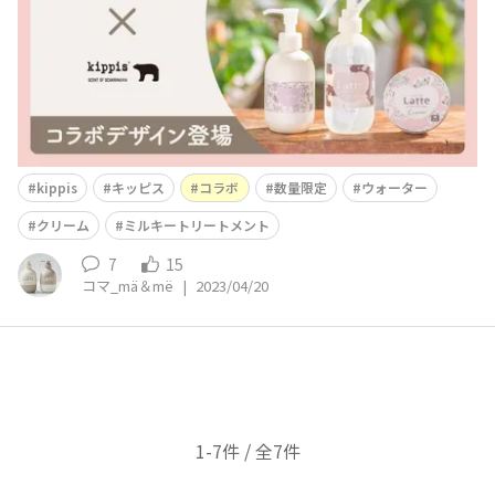
®」デザインになって登場✨💛からまりや寝ぐせがつ
kippis
キッピス
コラボ
数量限定
ウォーター
クリーム
ミルキートリートメント
7
15
コマ_mä＆më
|
2023/04/20
1-7件 / 全7件