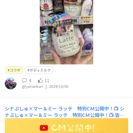
コラボ
ボディミルク
4
11
@yuriankari
|
2024/10/05
シナぷしゅ×マー＆ミー ラッテ 特別CＭ公開中！📺
シ
ナぷしゅ×マー＆ミー ラッテ 特別CＭ公開中！📺 皆さ
ん、こんにちは！突然ですが、皆さまのご家庭では、テレ
ビ見ますでしょうか・・・？テレビを見る方も、あまり見