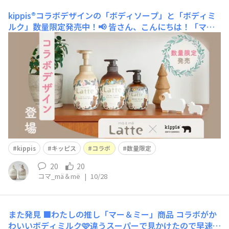
kippis®コラボデザインの「ボディソープ」と「ボディミ
ルク」数量限定発売中！📢
皆さん、こんにちは！「マー
＆ミー」と定期的にコラボしている北欧デザインブランド
「kippis®（キッピス）」。今回は「ボディソープ」２種
（液体タイプ・泡タイプ）と「トリートメント ボディミ
ルク」がコラボレーションデザインパッケージで登場のお
知らせです！！！ 今回は、「kippis®」デザイ
kippis
キッピス
コラボ
数量限定
20
20
コマ_mä＆më
|
10/28
また発見
■わたしの推し「マー＆ミー」商品 コラボがか
わいいボディミルク🩷違うスーパーで見かけたので早速購