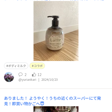
入 やはりインテリアに馴染む色味とテイスト🧴推せます
✨✨
ボディミルク
コラボ
2
12
@yuriankari
|
2024/10/23
ありました！
ようやく！うちの近くのスーパーにて発
見！即買い物かごへ😇