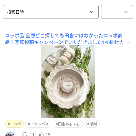
投稿日時
コラボ品
全然どこ探しても田舎にはなかったコラボ商
品！写真投稿キャンペーンでいただきました✨✨開けた瞬
間、娘が取り合い！このクリーム缶は私が使う！となくな
った時の話をしていました😂
コラボ
アウトバス
田舎あるある
感謝
11
19