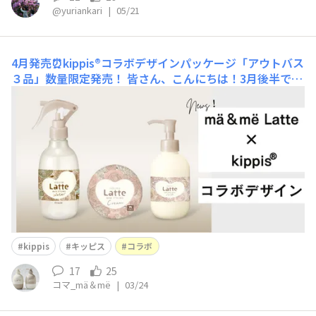
@yuriankari
|
05/21
4月発売⏰kippis®コラボデザインパッケージ「アウトバス
３品」数量限定発売！
皆さん、こんにちは！3月後半で卒
園卒業シーズンですね。そして、4月からは気持ち新たに
入園・入学・進級を迎える方も多いかと思います🌸そんな
新年度に、気持ちを盛り上げてくれるkippis®（キッピ
ス）コラボデザインパッケージの「アウトバスヘアケア３
品」が2026年4月8日(水)より順次に店頭にて数量限定
kippis
キッピス
コラボ
17
25
コマ_mä＆më
|
03/24