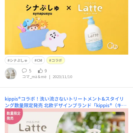
ない方にもお知らせです✨ きっとマー＆ミーユーザーさ
んの中でも、番組を見ていらっしゃる方も多いのではない
か？と思います、
シナぷしゅ
CM
コラボ
5
9
コマ_mä＆më
|
2023/11/10
kippis®コラボ！洗い流さないトリートメント&スタイリ
ング数量限定発売
北欧デザインブランド「kippis®（キッ
ピス）」とのコラボデザイン商品を、２０２３年４月２１
日（金）より数量限定で順次発売します！アウトバスヘア
ケアシリーズの「ダメージケア ミルキートリートメン
ト」、「ウォーター」、「クリーム」の３品が「kippis