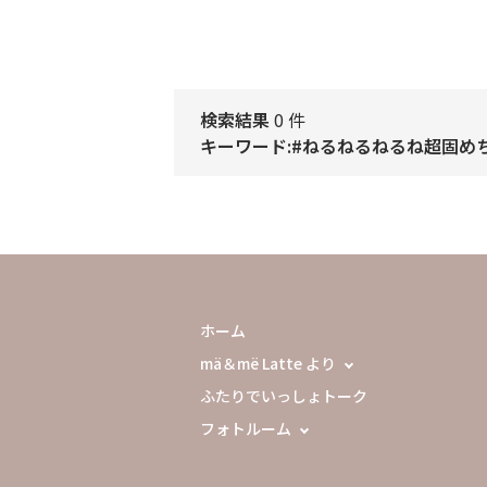
検索結果
0 件
キーワード:#ねるねるねるね超固め
ホーム
mä＆më Latte より
ふたりでいっしょトーク
フォトルーム