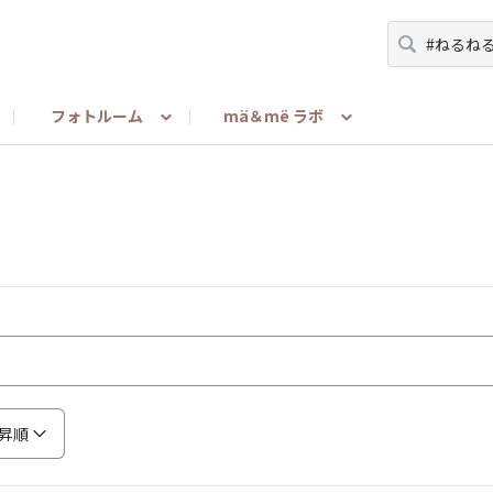
フォトルーム
mä＆më ラボ
ーマ
＆më Latte使ったよ・買ったよ・渡したよ報告
みんな教えて！（メンバー to メンバー）
担当者が語る
お問い合わせ
mä＆më リサー
ご利用ガ
昇順