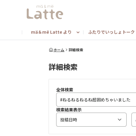
mä＆më Latte より
ふたりでいっしょトーク
mä＆më ニュース
ヘアアレンジ
みんな教えて！（担当者toメンバー）
キャンペーン
マンスリートークテ
mä
ホーム
詳細検索
詳細検索
よくあるご質問（マー＆ミー商品について）
ベストマー＆ミーキャンペーン
全体検索
検索結果表示
投稿日時