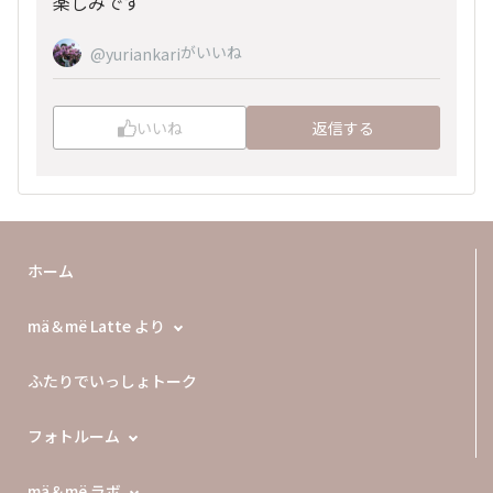
楽しみです
がいいね
@yuriankari
いいね
返信する
ホーム
mä＆më Latte より
ふたりでいっしょトーク
フォトルーム
mä＆më ラボ