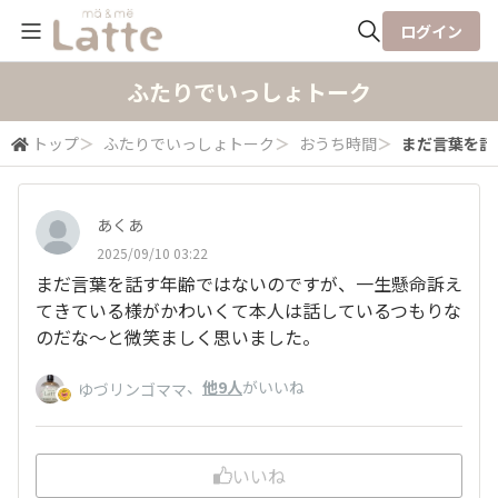
ログイン
全体検索
ふたりでいっしょトーク
トップ
＞
ふたりでいっしょトーク
＞
おうち時間
＞
まだ言葉を話
検索
あくあ
2025/09/10 03:22
まだ言葉を話す年齢ではないのですが、一生懸命訴え
てきている様がかわいくて本人は話しているつもりな
のだな〜と微笑ましく思いました。
、
他9人
がいいね
ゆづリンゴママ
いいね