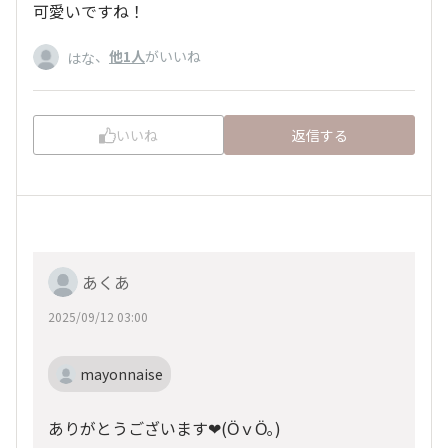
可愛いですね！
、
他1人
がいいね
はな
いいね
返信する
あくあ
2025/09/12 03:00
mayonnaise
ありがとうございます❤(ӦｖӦ｡)