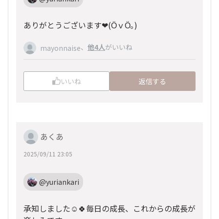
ありがとうございます❤(ӦｖӦ｡)
、
他4人
がいいね
mayonnaise
いいね
返信する
あくあ
2025/09/11 23:05
@yuriankari
承知しました☺️🍀毎日の成長、これからの成長が