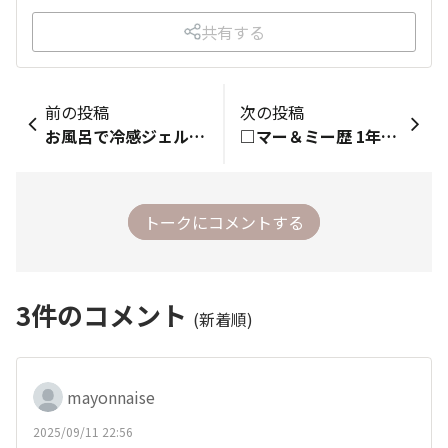
共有する
前の投稿
次の投稿
お風呂で冷感ジェルを使ってみました。 上がった後もキンキンで寒いくらいになりました🤣 夏限定でないかな〜
□マー＆ミー歴 1年未満 暑がりさんだけどあったかいお風呂が大好き 親子でお風呂が大好き❤(ӦｖӦ｡)
トークにコメントする
3
件のコメント
(新着順)
mayonnaise
2025/09/11 22:56