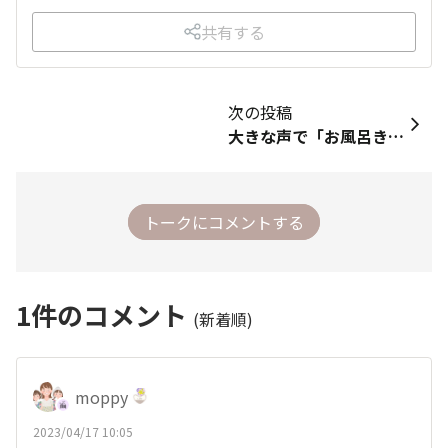
共有する
次の投稿
大きな声で「お風呂きもちいいわ～」と言いながら、お風呂から上がってくる息子。 子どもが小さいころはお風呂時間は大変なこともあったけれど、 やっぱりお風呂って気持ちいいんですよね。 １日の疲れも溶けて、気持ちがほぐれていく時間。 感情をストレートに言葉にしてくる子どもから気づかされます。 毎日のバスタイム、いい時間にしたいですよね。皆さんにとってバスタイムってどんな時間でしょうか。
トークにコメントする
1
件のコメント
(新着順)
moppy
2023/04/17 10:05