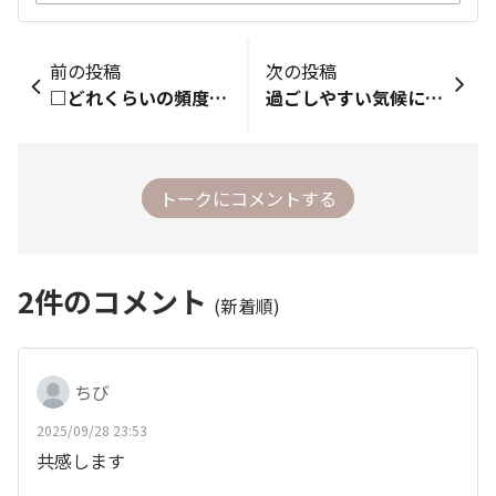
前の投稿
次の投稿
□どれくらいの頻度で利用する？ 毎日 □マー＆ミー歴 1年未満 □使いはじめたきっかけは？ ここのコミュニティ □マー＆ミーのここが好き！ デザインにもこだわっているところ □仲間のみなさんに一言 ヘアスタイルのバリエーションを増やしたい いつも投稿参考にさせていただいています これからもよろしくおねがいします❤️
過ごしやすい気候になりましたね 公園の散歩に行ってきました 朝から体を動かすと気持ちもスッキリしますね✨️
トークにコメントする
2
件のコメント
(新着順)
ちび
2025/09/28 23:53
共感します