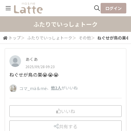
ログイン
全体検索
ふたりでいっしょトーク
トップ
＞
ふたりでいっしょトーク
＞
その他
＞
ねぐせが鳥の巣😭
検索
あくあ
2025/09/28 09:23
ねぐせが鳥の巣😭😭😭
、
他2人
がいいね
コマ_mä＆më
いいね
共有する