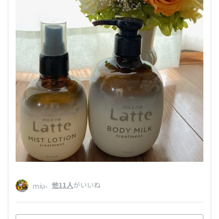
、
他11人
がいいね
miu