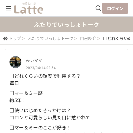
ログイン
全体検索
ふたりでいっしょトーク
トップ
＞
ふたりでいっしょトーク
＞
自己紹介
＞
□どれくらいの頻
検索
みぃママ
2023/04/14 09:54
□どれくらいの頻度で利用する？
毎日
□マー＆ミー歴
約5年！
□使いはじめたきっかけは？
コロンと可愛らしい見た目に惹かれて
□マー＆ミーのここが好き！