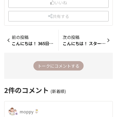
いいね
共有する
前の投稿
次の投稿
こんにちは！ 365日、マーミーのことをわが子のように思いながら活動してます □どれくらいの頻度で利用する？ →商品開発テストのとき以外は毎日 □マー＆ミー歴 →ブランド誕生から □使いはじめたきっかけは？ →こんなシャンプーがあったらいいなと開発を担当 □マー＆ミーのここが好き！ →髪のさわりごこち、やわらかな香り、コロンとしたかたち、ニュアンスカラー、デザインバーコード…何もかもです！！！ □仲間のみなさんに一言 →マー&amp;ミーを愛してくださってありがとうございます！みなさんと一緒に育てていけたらうれしいです
こんにちは！ スターティングメンバーに選んでいただきましたmoppyです。(zoomのカメラ不具合、申し訳ありませんでした💦) latte大好きなので、当選のご連絡をいただいたときはとても嬉しかったです。 □どれくらいの頻度で利用する？ 毎日ベーシックラインにお世話になっています。 トリートメントオイルが近所で手に入らず困っていたので、今3本まとめて取り寄せ中です！笑 □マー＆ミー歴 5年程だと思います。 □使いはじめたきっかけは？ 長女のベビーシャンプー卒業と同時に、親子でお揃いで使えるというのが嬉しくて使い始めました。 □マー＆ミーのここが好き！ 香り(寝ているときの子どもたちの髪も良い香りなので、思わず嗅いでしまいます...！) □仲間のみなさんに一言 latte好きのみなさまと、latteを作り上げてくださっている開発の方々とお話できるのを楽しみにしています。よろしくお願いします。
トークにコメントする
2
件のコメント
(新着順)
moppy