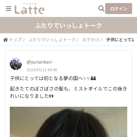
ログイン
全体検索
ふたりでいっしょトーク
トップ
＞
ふたりでいっしょトーク
＞
おでかけ
＞
子供にとっては初
検索
@yuriankari
2024/05/11 09:40
子供にとっては初となる夢の国へ✨✨🏰
起きたてのぼさぼさの髪も、ミストオイルでこの後き
れいになりました👭