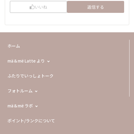
いいね
返信する
ホーム
mä＆më Latte より
ふたりでいっしょトーク
フォトルーム
mä＆më ラボ
ポイント/ランクについて