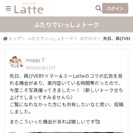
ログイン
全体検索
ふたりでいっしょトーク
トップ
＞
ふたりでいっしょトーク
＞
おでかけ
＞
先日、再びVERY
検索
moppy
2025/02/24 13:27
先日、再びVERY×マー＆ミーLatteのコラボ広告を見
れる機会があり、車内空いている時間帯だったので、
今度こそ写真撮ってきましたー！（新しいトーク立ち
上げてしまってすみません💦）
ご覧になれなかった方にも共有したいなと思い、投稿
しました。
またこういった機会があれば嬉しいです🥰