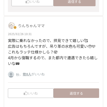
いいね
返信する
りんちゃんママ
2025/02/26 10:31
実際に乗れなかったので、拝見できて嬉しい🥰
広告はもちろんですが、吊り革の水色も可愛い🥹🩵
これもラッテ仕様かしら？🫣
4月から復職するので、また都内で遭遇できたら嬉し
いな🚃
、
他8人
がいいね
秋
いいね
返信する