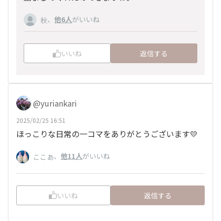
、
他6人
がいいね
秋
いいね
返信する
@yuriankari
2025/02/25 16:51
ほっこりな日常の一コマをありがとうございます💛
、
他11人
がいいね
ここあ
いいね
返信する