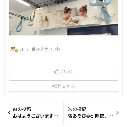
、
他18人
がいいね
chiii
いいね
共有する
前の投稿
次の投稿
おはようございます🥰 先日、東京メトロの千代田線に乗った際、VERY×マー＆ミーLatteのコラボ広告のトレインジャック(?)に遭遇しました！ 椅子の上は別の広告でしたが、天井から下がっている広告は全てVERY×マー＆ミーLatteの、あのすてきなお写真がずらり！ 思わず「写真撮りたい～！！！」と思ったのですが、さすがに多くのお客さんが乗っている車内では難しく、泣く泣くあきらめました😭娘たちにも見せたかったです。 🚃の中でも少～しだけお風呂のほっこり気分🛀を味わえました(笑) どちらの電車で、そしていつまで実施予定でしょうか？ クラシエの方々、もし可能であれば教えてくださいー！ またあの電車に会えたら嬉しいなぁと思っております🚃
雪あそび❄️⛄️ 昨夜、関東にも雪がパラパラと降りまして。 お風呂に入ったあとだったのですが、 雪が少し積もっていると知り、 👦「遊んでいい？」 と。関東で雪は珍しいので、（風邪ひかないでよー）と思いつつ、 家のそばで少し遊んでました⛄️ 家に戻って再度お風呂へ。 🛁→⛄️→🛁 と、なりました♨️ 今朝は、 👦「まだ、雪だるま残ってるかな？」 と、気にしていましたが、今朝も残ってました⛄️ みなさん暖かくして過ごしてくださいね☺️ そして、 湿気まじりの日には、「ma＆me クリーム」を付けるとまとまりやすく◎ 乾燥が激しく、ダウンやマフラー🧣で静電気フワ―ッとなる髪には「ma＆me ブラッシング オイルミスト」をシュッとしておくと軽減させられますよ◎ よかったらお試しください👐