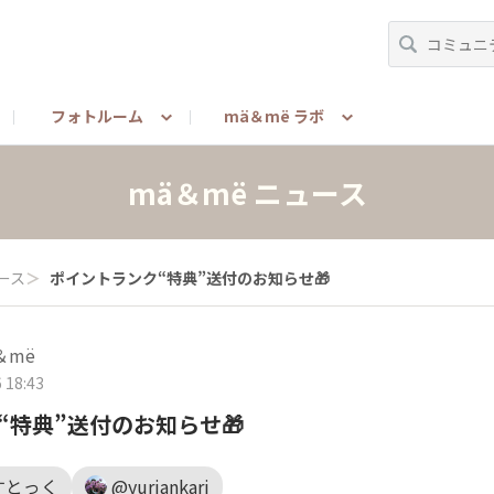
フォトルーム
mä＆më ラボ
ーマ
＆më Latte使ったよ・買ったよ・渡したよ報告
みんな教えて！（メンバー to メンバー）
担当者が語る
お問い合わせ
mä＆më リサー
ご利用ガ
mä＆më ニュース
ース
＞
ポイントランク“特典”送付のお知らせ🎁
＆më
 18:43
“特典”送付のお知らせ🎁
すとっく
@yuriankari