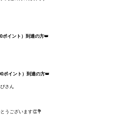
00ポイント）到達の方
👑
00ポイント）到達の方
👑
ょぴさん
とうございます👏💐