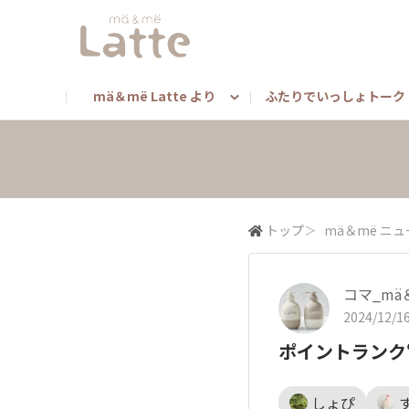
mä＆më Latte より
ふたりでいっしょトーク
mä＆më ニュース
ヘアアレンジ
みんな教えて！（担当者toメンバー）
キャンペーン
マンスリートークテ
mä
よくあるご質問（マー＆ミー商品について）
ベストマー＆ミーキャンペーン
トップ
＞
mä＆më ニュ
コマ_mä
2024/12/16
ポイントランク
しょぴ