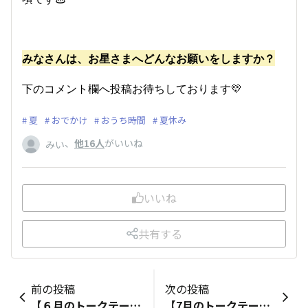
みなさんは、お星さまへどんなお願いをしますか？
下のコメント欄へ投稿お待ちしております💛
夏
おでかけ
おうち時間
夏休み
、
他16人
がいいね
みい
いいね
共有する
前の投稿
次の投稿
【６月のトークテーマ】梅雨のたのしみ方 ―お気に入りの絵本は？―
【7月のトークテーマ】夏だからしてみたいことー夏休みにチャレンジー