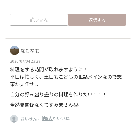
いいね
返信する
なむなむ
2026/07/04 23:28
料理をする時間が取れますように！
平日は忙しく、土日もこどもの世話メインなので惣
菜か夫任せ...
自分の好み盛り盛りの料理を作りたい！！！
全然夏関係なくてすみません😂
、
他8人
がいいね
さいきん